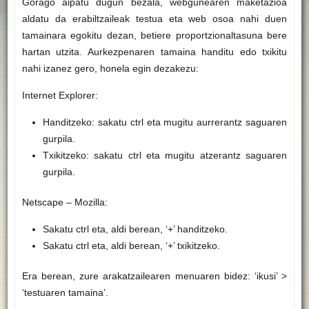
Gorago aipatu dugun bezala, webgunearen maketazioa
aldatu da erabiltzaileak testua eta web osoa nahi duen
tamainara egokitu dezan, betiere proportzionaltasuna bere
hartan utzita. Aurkezpenaren tamaina handitu edo txikitu
nahi izanez gero, honela egin dezakezu:
Internet Explorer:
Handitzeko: sakatu ctrl eta mugitu aurrerantz saguaren
gurpila.
Txikitzeko: sakatu ctrl eta mugitu atzerantz saguaren
gurpila.
Netscape – Mozilla:
Sakatu ctrl eta, aldi berean, ‘+’ handitzeko.
Sakatu ctrl eta, aldi berean, ‘+’ txikitzeko.
Era berean, zure arakatzailearen menuaren bidez: ‘ikusi’ >
‘testuaren tamaina’.