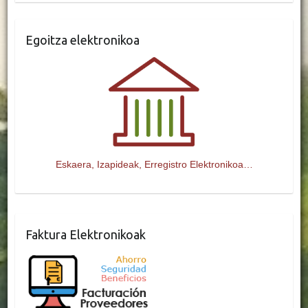
Egoitza elektronikoa
Eskaera, Izapideak, Erregistro Elektronikoa…
Faktura Elektronikoak