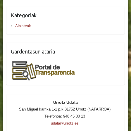
Kategoriak
Albisteak
Gardentasun ataria
Urrotz Udala
San Miguel karrika 1-1 p.k.31752 Urrotz (NAFARROA)
Telefonoa: 948 45 00 13
udala@urrotz.es