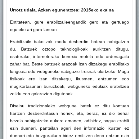
Urrotz udala. Azken eguneratzea: 2015eko ekaina
Entitatean, gure erabiltzaileengandik gero eta gertuago
egoteko ari gara lanean.
Erabiltzaile bakoitzak modu desberdin batean nabigatzen
du. Batzuek oztopo teknologikoak aurkitzen ditugu,
esaterako, interneterako konexio motela edo ordenagailu
zahar bat. Beste batzuek arazoak izan ditzakegu erabilitako
lengoaia edo webguneko nabigazio-tresnak ulertzeko. Muga
fisikoak ere izan ditzakegu, ikusmen, entzumen edo
mugikortasunari buruzkoak, webguneko edukiak erabiltzea
zaildu edo galarazten digutenak.
Diseinu tradizionaleko webgune batek ez ditu kontuan
hartzen desberdintasun horiek, eta, beraz,
ez
dio behar
bezala nabigatzeko aukera emanen, adibidez, sagua erabili
ezin duenari, pantailan ageri den informazio ikusten ez
duenari edo bozgorailuen bidez emititzen dena entzun ezin