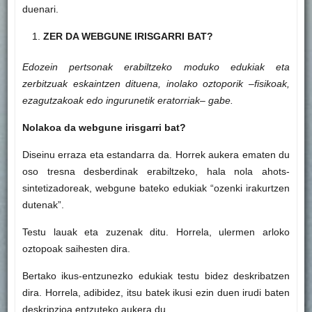
duenari.
ZER DA WEBGUNE IRISGARRI BAT?
Edozein pertsonak erabiltzeko moduko edukiak eta
zerbitzuak eskaintzen dituena, inolako oztoporik –fisikoak,
ezagutzakoak edo ingurunetik eratorriak– gabe.
Nolakoa da webgune irisgarri bat?
Diseinu erraza eta estandarra da. Horrek aukera ematen du
oso tresna desberdinak erabiltzeko, hala nola ahots-
sintetizadoreak, webgune bateko edukiak “ozenki irakurtzen
dutenak”.
Testu lauak eta zuzenak ditu. Horrela, ulermen arloko
oztopoak saihesten dira.
Bertako ikus-entzunezko edukiak testu bidez deskribatzen
dira. Horrela, adibidez, itsu batek ikusi ezin duen irudi baten
deskripzioa entzuteko aukera du.