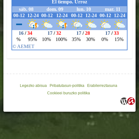
Legezko abisua
Pribatutasun-politika
Erabilerreztasuna
Cookieei buruzko politika