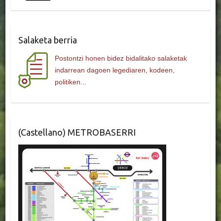
Salaketa berria
Postontzi honen bidez bidalitako salaketak
indarrean dagoen legediaren, kodeen,
politiken...
(Castellano) METROBASERRI