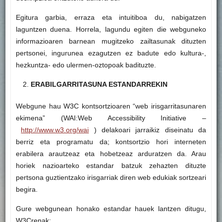
Egitura garbia, erraza eta intuitiboa du, nabigatzen
laguntzen duena. Horrela, lagundu egiten die webguneko
informazioaren barnean mugitzeko zailtasunak dituzten
pertsonei, ingurunea ezagutzen ez badute edo kultura-,
hezkuntza- edo ulermen-oztopoak badituzte.
ERABILGARRITASUNA ESTANDARREKIN
Webgune hau W3C kontsortzioaren “web irisgarritasunaren
ekimena” (WAI:Web Accessibility Initiative –
http://www.w3.org/wai
) delakoari jarraikiz diseinatu da
berriz eta programatu da; kontsortzio hori interneten
erabilera arautzeaz eta hobetzeaz arduratzen da. Arau
horiek nazioarteko estandar batzuk zehazten dituzte
pertsona guztientzako irisgarriak diren web edukiak sortzeari
begira.
Gure webgunean honako estandar hauek lantzen ditugu,
W3Crenak: