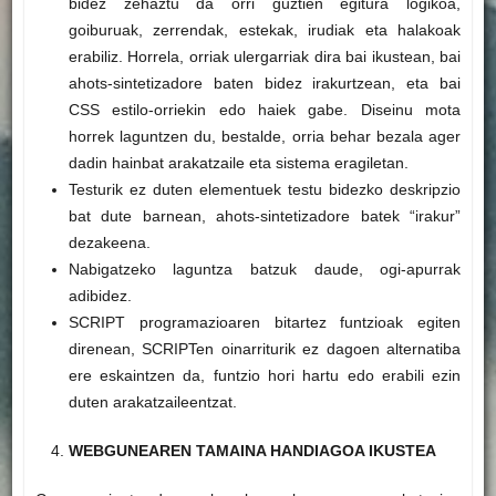
bidez zehaztu da orri guztien egitura logikoa,
goiburuak, zerrendak, estekak, irudiak eta halakoak
erabiliz. Horrela, orriak ulergarriak dira bai ikustean, bai
ahots-sintetizadore baten bidez irakurtzean, eta bai
CSS estilo-orriekin edo haiek gabe. Diseinu mota
horrek laguntzen du, bestalde, orria behar bezala ager
dadin hainbat arakatzaile eta sistema eragiletan.
Testurik ez duten elementuek testu bidezko deskripzio
bat dute barnean, ahots-sintetizadore batek “irakur”
dezakeena.
Nabigatzeko laguntza batzuk daude, ogi-apurrak
adibidez.
SCRIPT programazioaren bitartez funtzioak egiten
direnean, SCRIPTen oinarriturik ez dagoen alternatiba
ere eskaintzen da, funtzio hori hartu edo erabili ezin
duten arakatzaileentzat.
WEBGUNEAREN TAMAINA HANDIAGOA IKUSTEA