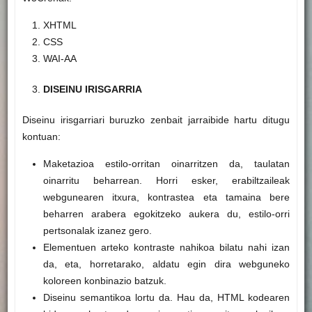
XHTML
CSS
WAI-AA
DISEINU IRISGARRIA
Diseinu irisgarriari buruzko zenbait jarraibide hartu ditugu
kontuan:
Maketazioa estilo-orritan oinarritzen da, taulatan
oinarritu beharrean. Horri esker, erabiltzaileak
webgunearen itxura, kontrastea eta tamaina bere
beharren arabera egokitzeko aukera du, estilo-orri
pertsonalak izanez gero.
Elementuen arteko kontraste nahikoa bilatu nahi izan
da, eta, horretarako, aldatu egin dira webguneko
koloreen konbinazio batzuk.
Diseinu semantikoa lortu da. Hau da, HTML kodearen