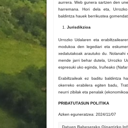
aurrera. Web gunera sartzen den unea
harremana. Hori dela eta, Urrozk
baldintza hauek berrikustea gomendat
Jurisdikzioa
Urrozko Udalaren eta erabiltzailear
modukoa den legediari eta eskumena
xedatutakoak arautuko du. Nolanahi 
mende jarri behar dutela, Urrozko Ud
espresuki uko eginda, Iruñeako (Nafarr
Erabiltzaileak ez baditu baldintza
okerreko erabilera egiten badu, Tr
neurri zibilak eta penalak (ekonomikoa
PRIBATUTASUN POLITIKA
Azken eguneratzea: 2024/11/07
Datuen Babeserako Oinarrizko In