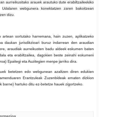
n aurreikusitako arauek arautuko dute erabiltzaileekiko
o Udalaren webgunera konektatzen zaren bakoitzean
zen dizu.
en artean sortutako harremana, hain zuzen, aplikatzeko
 daukan jurisdikzioari buruz indarrean den araudian
ere, araudiak aurreikusten badu aldeek eskumen baten
ala eta erabiltzailea, dagokien beste zeinahi eskumeni
oa) Epaitegi eta Auzitegien menpe jarriko dira.
 hauek betetzen edo webgunean azaltzen diren edukien
atamenduaren Erantzuleak Zuzenbideak ematen dizkion
k barne) hartuko ditu ez-betetze hauek zigortzeko.
formazioa