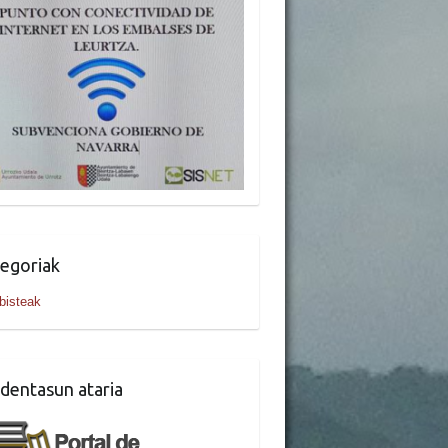
egoriak
bisteak
dentasun ataria