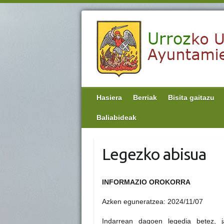
Hasiera
Berriak
Bisita gaitazu
Baliabideak
Legezko abisua
INFORMAZIO OROKORRA
Azken eguneratzea: 2024/11/07
Indarrean dagoen legedia betez, 