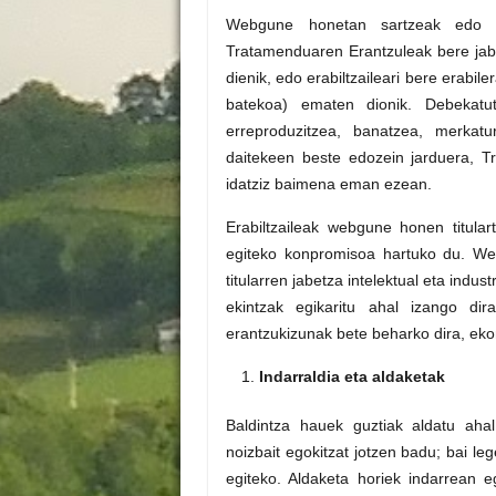
Webgune honetan sartzeak edo b
Tratamenduaren Erantzuleak bere jabet
dienik, edo erabiltzaileari bere erabi
batekoa) ematen dionik. Debekat
erreproduzitzea, banatzea, merkatu
daitekeen beste edozein jarduera, T
idatziz baimena eman ezean.
Erabiltzaileak webgune honen titular
egiteko konpromisoa hartuko du. We
titularren jabetza intelektual eta indu
ekintzak egikaritu ahal izango dira
erantzukizunak bete beharko dira, ek
Indarraldia eta aldaketak
Baldintza hauek guztiak aldatu aha
noizbait egokitzat jotzen badu; bai l
egiteko. Aldaketa horiek indarrean 