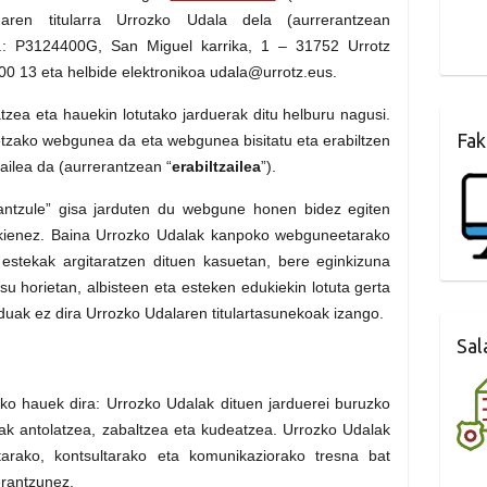
uaren titularra Urrozko Udala dela (aurrerantzean
.Z.: P3124400G, San Miguel karrika, 1 – 31752 Urrotz
 00 13 eta helbide elektronikoa udala@urrotz.eus.
zea eta hauekin lotutako jarduerak ditu helburu nagusi.
Fak
tzako webgunea da eta webgunea bisitatu eta erabiltzen
ailea da (aurrerantzean “
erabiltzailea
”).
ntzule” gisa jarduten du webgune honen bidez egiten
okienez. Baina Urrozko Udalak kanpoko webguneetarako
 estekak argitaratzen dituen kasuetan, bere eginkizuna
su horietan, albisteen eta esteken edukiekin lotuta gerta
uak ez dira Urrozko Udalaren titulartasunekoak izango.
Sal
 hauek dira: Urrozko Udalak dituen jarduerei buruzko
ak antolatzea, zabaltzea eta kudeatzea. Urrozko Udalak
arako, kontsultarako eta komunikaziorako tresna bat
erantzunez.