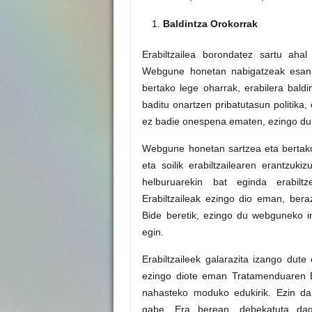
Baldintza Orokorrak
Erabiltzailea borondatez sartu aha
Webgune honetan nabigatzeak esan n
bertako lege oharrak, erabilera baldin
baditu onartzen pribatutasun politika, 
ez badie onespena ematen, ezingo du
Webgune honetan sartzea eta bertako 
eta soilik erabiltzailearen erantzu
helburuarekin bat eginda erabilt
Erabiltzaileak ezingo dio eman, bera
Bide beretik, ezingo du webguneko in
egin.
Erabiltzaileek galarazita izango dute
ezingo diote eman Tratamenduaren Er
nahasteko moduko edukirik. Ezin da 
gabe. Era berean, debekatuta dago 