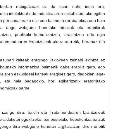
ertan nabigatzeak ez du esan nahi, inola ere,
za intelektual edo industrialaren eskubideei uko egiten
lera pertsonalerako utzi edo baimena (erabatekoa edo hein
uta dago webgune honetako edukiak eta erabilerak
ratzea, publikoki komunikatzea, eraldatzea edo egin
ratamenduaren Erantzuleak aldez aurretik, berariaz eta
tasunari kalteak eragingo lizkiokeen zeinahi ekintza ez
bguneko informazioa baimenik gabe erabiliz gero, edo
strialaren eskubideei kalteak eraginez gero, dagokien lege-
, eta hala badagokio, hori egikaritzetik eratorritako
onomikoak barne.
l izango dira, baldin eta Tratamenduaren Erantzuleak
ege-aldaketei egokitzeko, bai bestelako hobekuntza batzuk
egongo dira webgune honetan argitaratzen diren unetik