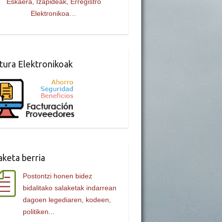
Eskaera, Izapideak, Erregistro
Elektronikoa…
tura Elektronikoak
aketa berria
Postontzi honen bidez
bidalitako salaketak indarrean
dagoen legediaren, kodeen,
politiken...