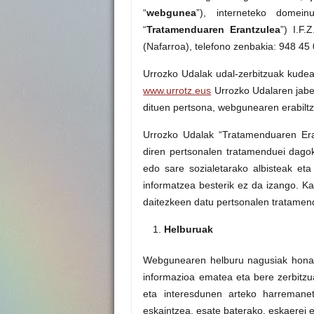
“
webgunea
”), interneteko domein
“
Tratamenduaren Erantzulea
”) I.F
(Nafarroa), telefono zenbakia: 948 45
Urrozko Udalak udal-zerbitzuak kudeat
www.urrotz.eus
Urrozko Udalaren jabe
dituen pertsona, webgunearen erabiltz
Urrozko Udalak “Tratamenduaren Era
diren pertsonalen tratamenduei dag
edo sare sozialetarako albisteak eta
informatzea besterik ez da izango. Ka
daitezkeen datu pertsonalen tratamend
Helburuak
Webgunearen helburu nagusiak honako
informazioa ematea eta bere zerbitzu
eta interesdunen arteko harremanet
eskaintzea, esate baterako, eskaerei 