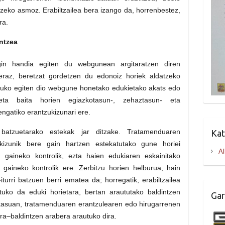
rtzeko asmoz. Erabiltzailea bera izango da, horrenbestez,
ra.
ntzea
gin handia egiten du webgunean argitaratzen diren
eraz, beretzat gordetzen du edonoiz horiek aldatzeko
 uko egiten dio webgune honetako edukietako akats edo
i eta baita horien egiazkotasun-, zehaztasun- eta
engatiko erantzukizunari ere.
tzuetarako estekak jar ditzake. Tratamenduaren
Kat
kizunik bere gain hartzen estekatutako gune horiei
Al
 gaineko kontrolik, ezta haien edukiaren eskainitako
 gaineko kontrolik ere. Zerbitzu horien helburua, hain
-iturri batzuen berri ematea da; horregatik, erabiltzailea
rtuko da eduki horietara, bertan araututako baldintzen
Gar
 kasuan, tratamenduaren erantzulearen edo hirugarrenen
era–baldintzen arabera arautuko dira.