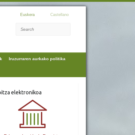
Euskera
Castellano
Search
k
Iruzurraren aurkako politika
itza elektronikoa