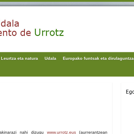
Leurtza eta natura
Udala
Europako funtsak eta dirulaguntza
Ego
jakinarazi nahi dizugu
www.urrotz.eus
(aurrerantzean