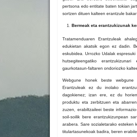
pertsona edo entitate baten tokian ja
sortzen dituen kalteen erantzule bakar
Bermeak eta erantzukizunak ke
Tratamenduaren Erantzuleak ahale
edukietan akatsik egon ez dadin. B
eskubidea. Urrozko Udalak espresuki
hutsegiteengatiko erantzukizunar
gaurkotasun-faltaren ondoriozko kalte
Webgune honek beste webgune ba
Erantzuleak ez du inolako erantzu
dagokienez; izan ere, ez du horien
produktu eta zerbitzuen eta abarren
zuzen, erabiltzaileei beste informazio
soil-soilik bere erantzukizunpean sa
arabera. Sare sozialetarako esteken
titulartasunekoak badira, beren erabil