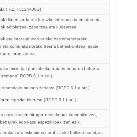
ala
(IFZ: P3124400G)
ak dituen jarduerei buruzko informazioa ematea eta
uak antolatzea, zabaltzea eta kudeatzea.
lak eta interesdunen arteko harremanetarako,
o eta komunikaziorako tresna bat eskaintzea, esate
kaerei erantzunez.
ikoko misio bat gauzatzeko tratamenduaren beharra
arremana” RGPD 6.1.b art.)
k emandako baimen zehatza (RGPD 6.1.a art.)
aren legezko interesa (RGPD 6.1.f art.)
da aurreikusten hirugarrenei datuak komunikatzea,
beharrak edo kasu espezifikoak izan ezik.
serako zure eskubideak erabiltzeko helbide honetara