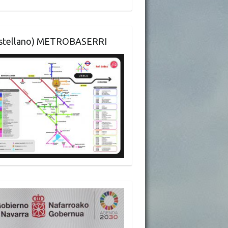
astellano) METROBASERRI