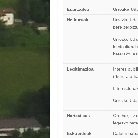
Erantzulea
Urrozko Ud
Helburuak
Urrozko Udal
bere zerbitz
Urrozko Uda
kontsultarak
baterako, es
Legitimazioa
Interes publ
(“kontratu-h
Interesduna
Urrozko Udal
Hartzaileak
Oro har, ez 
legezko bete
Eskubideak
Datuen babe