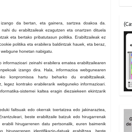
l izango da bertan, eta gainera, sartzea doakoa da.
(C
ahi du erabiltzaileak ezagutzen eta onartzen dituela
tzak eta bertako pribatutasun politika. Erabiltzaileak ez
cookie politika eta erabilera baldintzak hauek, eta beraz,
 webgune honetan nabigatu.
informazioari zeinahi erabilera ematea erabiltzailearen
kizunpekoak izango dira. Hala, informazioa webgunearen
zeko konpromisoa hartu beharko du erabiltzaileak.
z, legez kontrako erabilerarik webguneko informazioari.
formatika-sistemei kaltea eragin diezaiekeen ekintzarik
 eduki faltsuak edo okerrak txertatzea edo jakinaraztea,
antzuleari, beste erabiltzaile batzuk edo hirugarrenak
erabili hirugarrenen datu pertsonalik, euren baimenik
hirugarrenen identifikazio-datuak erabiltzea, beste