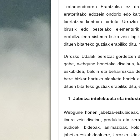
Tratamenduaren Erantzulea ez da
eratorritako edozein ondorio edo kalt
txertatzea kontuan hartuta. Urroz
birusik edo bestelako elementurik
erabiltzaileen sistema fisiko zein log
dituen bitarteko guztiak erabiliko ditu,
Urrozko Udalak beretzat gordetzen d
gabe, webgune honetako diseinua, ko
eskubidea, baldin eta beharrezkoa d
bere bizkar hartuko aldaketa horiek 
dituen bitarteko guztiak erabiliko ditu,
Jabetza intelektuala eta industr
Webgune honen jabetza-eskubideak, et
itxura zein diseinu, produktu eta zerb
audioak, bideoak, animazioak, kolo
jabetza-eskubideak ere, Urrozko Udala