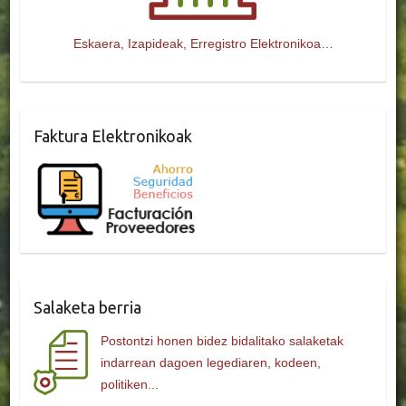
Eskaera, Izapideak, Erregistro Elektronikoa…
Faktura Elektronikoak
Salaketa berria
Postontzi honen bidez bidalitako salaketak
indarrean dagoen legediaren, kodeen,
politiken...