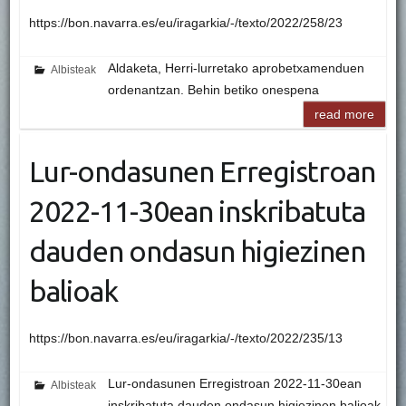
https://bon.navarra.es/eu/iragarkia/-/texto/2022/258/23
Aldaketa, Herri-lurretako aprobetxamenduen
Albisteak
ordenantzan. Behin betiko onespena
read more
Lur-ondasunen Erregistroan
2022-11-30ean inskribatuta
dauden ondasun higiezinen
balioak
https://bon.navarra.es/eu/iragarkia/-/texto/2022/235/13
Lur-ondasunen Erregistroan 2022-11-30ean
Albisteak
inskribatuta dauden ondasun higiezinen balioak