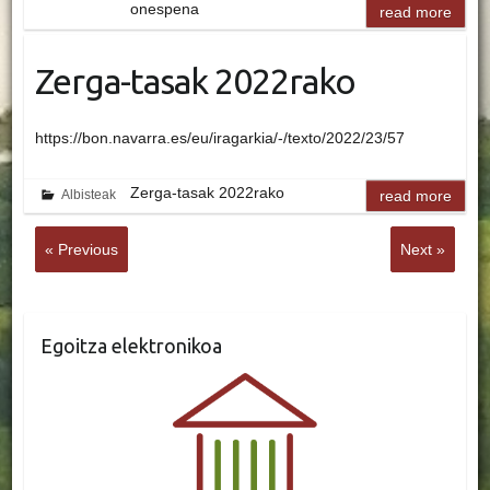
onespena
read more
Zerga-tasak 2022rako
https://bon.navarra.es/eu/iragarkia/-/texto/2022/23/57
Zerga-tasak 2022rako
Albisteak
read more
« Previous
Next »
Egoitza elektronikoa