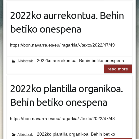
2022ko aurrekontua. Behin
betiko onespena
https://bon.navarra.es/eu/iragarkia/-/texto/2022/47/49
2022ko aurrekontua. Behin betiko onespena
Albisteak
read more
2022ko plantilla organikoa.
Behin betiko onespena
https://bon.navarra.es/eu/iragarkia/-/texto/2022/47/48
2022ko plantilla organikoa. Behin betiko
Albisteak