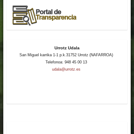
Urrotz Udala
San Miguel karrika 1-1 p.k.31752 Urrotz (NAFARROA)
Telefonoa: 948 45 00 13
udala@urrotz.es