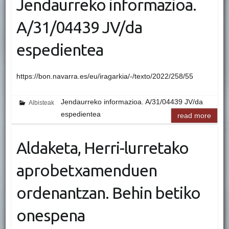
Jendaurreko informazioa.
A/31/04439 JV/da
espedientea
https://bon.navarra.es/eu/iragarkia/-/texto/2022/258/55
Jendaurreko informazioa. A/31/04439 JV/da
Albisteak
espedientea
read more
Aldaketa, Herri-lurretako
aprobetxamenduen
ordenantzan. Behin betiko
onespena