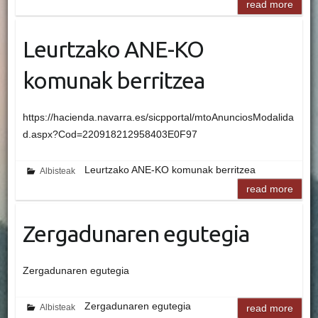
read more
Leurtzako ANE-KO
komunak berritzea
https://hacienda.navarra.es/sicpportal/mtoAnunciosModalida
d.aspx?Cod=220918212958403E0F97
Leurtzako ANE-KO komunak berritzea
Albisteak
read more
Zergadunaren egutegia
Zergadunaren egutegia
Zergadunaren egutegia
Albisteak
read more