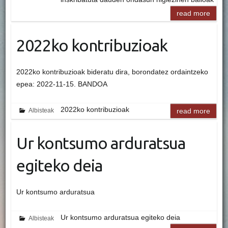
read more
2022ko kontribuzioak
2022ko kontribuzioak bideratu dira, borondatez ordaintzeko
epea: 2022-11-15. BANDOA
2022ko kontribuzioak
Albisteak
read more
Ur kontsumo arduratsua
egiteko deia
Ur kontsumo arduratsua
Ur kontsumo arduratsua egiteko deia
Albisteak