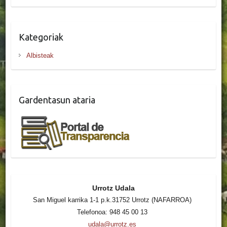
Kategoriak
Albisteak
Gardentasun ataria
Urrotz Udala
San Miguel karrika 1-1 p.k.31752 Urrotz (NAFARROA)
Telefonoa: 948 45 00 13
udala@urrotz.es