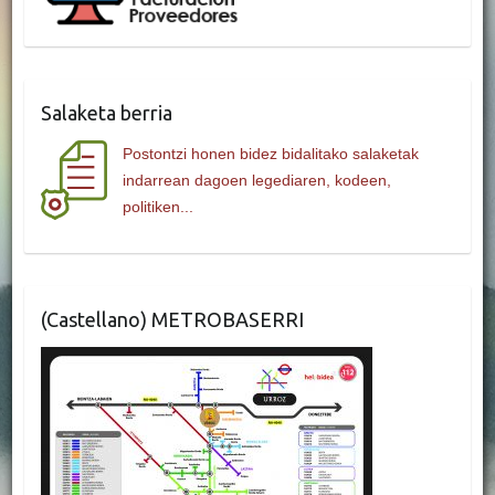
Salaketa berria
Postontzi honen bidez bidalitako salaketak
indarrean dagoen legediaren, kodeen,
politiken...
(Castellano) METROBASERRI