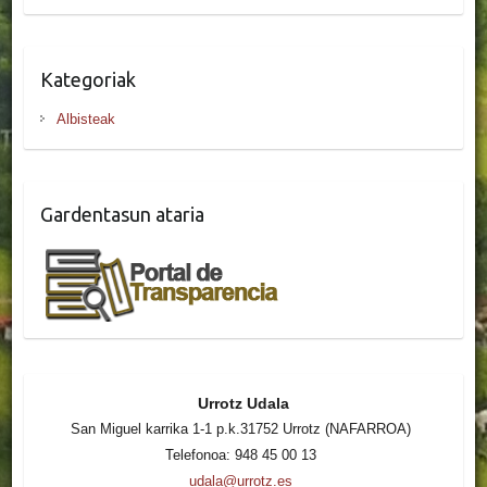
Kategoriak
Albisteak
Gardentasun ataria
Urrotz Udala
San Miguel karrika 1-1 p.k.31752 Urrotz (NAFARROA)
Telefonoa: 948 45 00 13
udala@urrotz.es