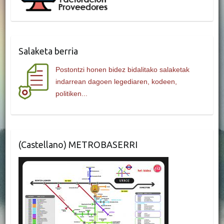
Salaketa berria
Postontzi honen bidez bidalitako salaketak
indarrean dagoen legediaren, kodeen,
politiken...
(Castellano) METROBASERRI